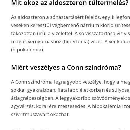
Mit okoz az aldoszteron túltermelés?
Az aldoszteron a sóháztartásért felelős, egyik leg
veséken keresztül végbemenő nátrium klorid ürítése
fokozottan ürül a vizelettel. A só visszatartása víz 
magas vérnyomáshoz (hipertónia) vezet. A vér kálium
(hipokalémia).
Miért veszélyes a Conn szindróma?
A Conn szindróma legnagyobb veszélye, hogy a m
sokkal gyakrabban, fiatalabb életkorban és súlyosa
átlagnépességben. A leggyakoribb szövődmények: s
agyvérzés, korai érelmeszesedés. A hipokalémia iz
szívritmuszavart okozhat.