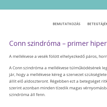
BEMUTATKOZÁS
BETEGTÁJ
Conn szindróma – primer hipe
A mellékvese a vesék fölött elhelyezkedő páros, hor
A Conn szindróma a mellékvese túlműködésének leg
jár, hogy a mellékvese kéreg a szervezet szükségle
állít elő aldoszteront. Régebben ezt a betegséget r
szerint azonban minden tízedik magas vérnyomásb
szindróma áll fenn.