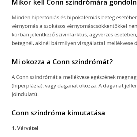
Mikor kell Conn szindrómára gondoln
Minden hipertóniás és hipokalémiás beteg esetébe
vérnyomás a szokásos vérnyomáscsökkentőkkel nem r
korban jelentkező szívinfarktus, agyvérzés esetében
betegnél, akinél bármilyen vizsgálattal mellékvese 
Mi okozza a Conn szindrómát?
A Conn szindrómát a mellékvese egészének megna
(hiperplázia), vagy daganat okozza. A daganat jel
jóindulatú.
Conn szindróma kimutatása
1. Vérvétel