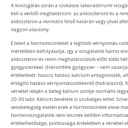
A kivizsgálás során a szokásos laboratóriumi vizs
kell a vérből meghatározni: az aldoszteront és a re
aldoszteron a normális felső határán vagy jóval afele
nagyon alacsony.
Ezeket a hormonszinteket a legtöbb vérnyomás-csök
mértékben befolyásolja, így a vizsgálatok hamis er
aldoszteron és renin meghatározások előtt több hétr
gyógyszereket. (Háromféle gyógyszer – nem zavarj
értékelését: hosszú hatású kalcium antagonisták, al
értágító hatású vérnyomáscsökkentő (hidralazin)). 
vérvétel idején a beteg kálium szintje normális leg
20-30 tabl. Kálium bevétele is szükséges lehet. Szív
vesebetegség esetén ezek a hormonszintek eleve ma
hormonvizsgálatok nem lesznek kellően informatíva
értékelhetősége, pontossága érdekében a vérvétel el