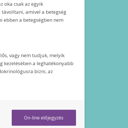
z oka csak az egyik
 távolítani, amivel a betegség
ani ebben a betegségben nem
lős, vagy nem tudjuk, melyik
ség kezelésében a leghatékonyabb
okrinológusra bízni, az
On-line előjegyzés