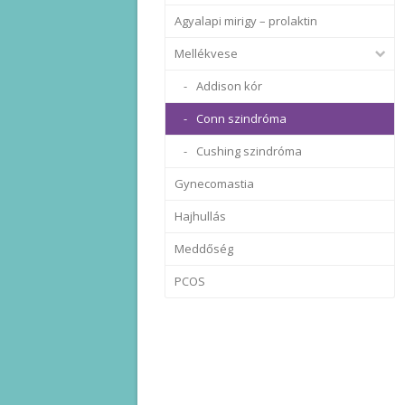
Agyalapi mirigy – prolaktin
Mellékvese
Addison kór
Conn szindróma
Cushing szindróma
Gynecomastia
Hajhullás
Meddőség
PCOS