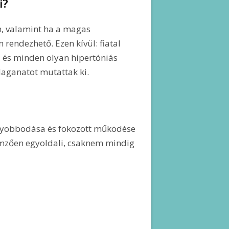
i?
n, valamint ha a magas
endezhető. Ezen kívül: fiatal
, és minden olyan hipertóniás
daganatot mutattak ki.
gyobbodása és fokozott működése
lemzően egyoldali, csaknem mindig