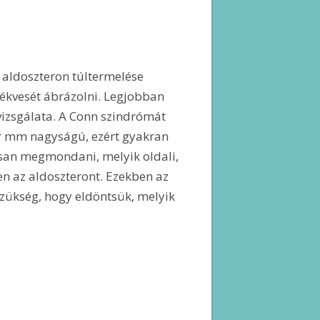
 aldoszteron túltermelése
lékvesét ábrázolni. Legjobban
vizsgálata. A Conn szindrómát
r mm nagyságú, ezért gyakran
osan megmondani, melyik oldali,
en az aldoszteront. Ezekben az
szükség, hogy eldöntsük, melyik