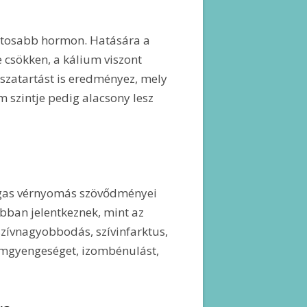
fontosabb hormon. Hatására a
 csökken, a kálium viszont
visszatartást is eredményez, mely
 szintje pedig alacsony lesz
agas vérnyomás szövődményei
bban jelentkeznek, mint az
zívnagyobbodás, szívinfarktus,
omgyengeséget, izombénulást,