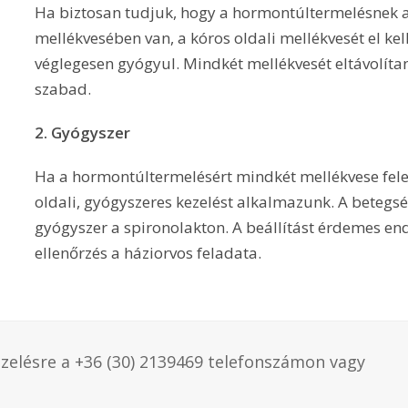
Ha biztosan tudjuk, hogy a hormontúltermelésnek a
mellékvesében van, a kóros oldali mellékvesét el kell
véglegesen gyógyul. Mindkét mellékvesét eltávolít
szabad.
2. Gyógyszer
Ha a hormontúltermelésért mindkét mellékvese fele
oldali, gyógyszeres kezelést alkalmazunk. A beteg
gyógyszer a spironolakton. A beállítást érdemes end
ellenőrzés a háziorvos feladata.
ezelésre a +36 (30) 2139469 telefonszámon vagy