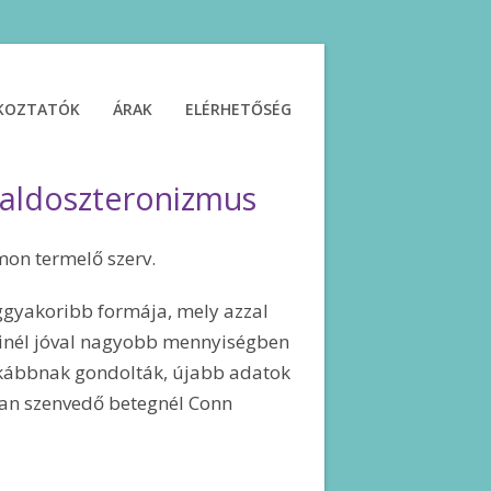
ÉKOZTATÓK
ÁRAK
ELÉRHETŐSÉG
raldoszteronizmus
mon termelő szerv.
gyakoribb formája, mely azzal
teinél jóval nagyobb mennyiségben
itkábbnak gondolták, újabb adatok
an szenvedő betegnél Conn