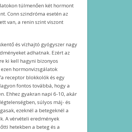
gálatokon túlmenően két hormont
nint. Conn szindróma esetén az
tt van, a renin szint viszont
kentő és vízhajtó gyógyszer nagy
edményeket adhatnak. Ezért az
e ki kell hagyni bizonyos
a ezen hormonvizsgálatok
fa receptor blokkolók és egy
Nagyon fontos továbbá, hogy a
yen. Ehhez gyakran napi 6-10, akár
elégtelenségben, súlyos máj- és
gasak, ezeknél a betegeknél a
k. A vérvételi eredmények
őtti hetekben a beteg és a