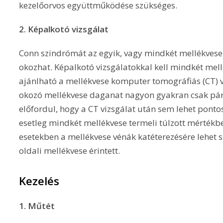
kezelőorvos együttműködése szükséges.
2. Képalkotó vizsgálat
Conn szindrómát az egyik, vagy mindkét mellékvese
okozhat. Képalkotó vizsgálatokkal kell mindkét mel
ajánlható a mellékvese komputer tomográfiás (CT) 
okozó mellékvese daganat nagyon gyakran csak pá
előfordul, hogy a CT vizsgálat után sem lehet pont
esetleg mindkét mellékvese termeli túlzott mértékb
esetekben a mellékvese vénák katéterezésére lehet 
oldali mellékvese érintett.
Kezelés
1. Műtét