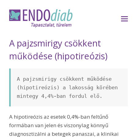
Op
Mo
Me
A pajzsmirigy csökkent
működése (hipotireózis)
A pajzsmirigy csökkent működése 
(hipotireózis) a lakosság körében 
mintegy 4,4%-ban fordul elő.
A hipotireózis az esetek 0,4%-ban feltűnő
formában van jelen és viszonylag könnyű
diagnosztizálni a betegek panaszai, a klinikai