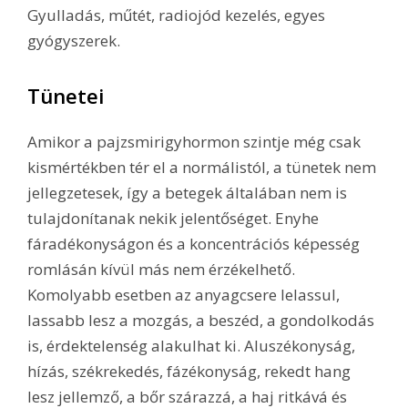
Gyulladás, műtét, radiojód kezelés, egyes
gyógyszerek.
Tünetei
Amikor a pajzsmirigyhormon szintje még csak
kismértékben tér el a normálistól, a tünetek nem
jellegzetesek, így a betegek általában nem is
tulajdonítanak nekik jelentőséget. Enyhe
fáradékonyságon és a koncentrációs képesség
romlásán kívül más nem érzékelhető.
Komolyabb esetben az anyagcsere lelassul,
lassabb lesz a mozgás, a beszéd, a gondolkodás
is, érdektelenség alakulhat ki. Aluszékonyság,
hízás, székrekedés, fázékonyság, rekedt hang
lesz jellemző, a bőr szárazzá, a haj ritkává és