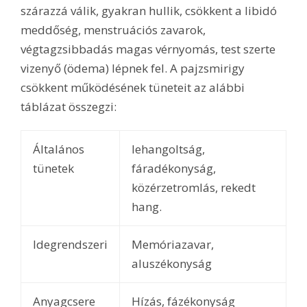
szárazzá válik, gyakran hullik, csökkent a libidó
meddőség, menstruációs zavarok,
végtagzsibbadás magas vérnyomás, test szerte
vizenyő (ödema) lépnek fel. A pajzsmirigy
csökkent működésének tüneteit az alábbi
táblázat összegzi:
Általános
lehangoltság,
tünetek
fáradékonyság,
közérzetromlás, rekedt
hang.
Idegrendszeri
Memóriazavar,
aluszékonyság
Anyagcsere
Hízás, fázékonyság