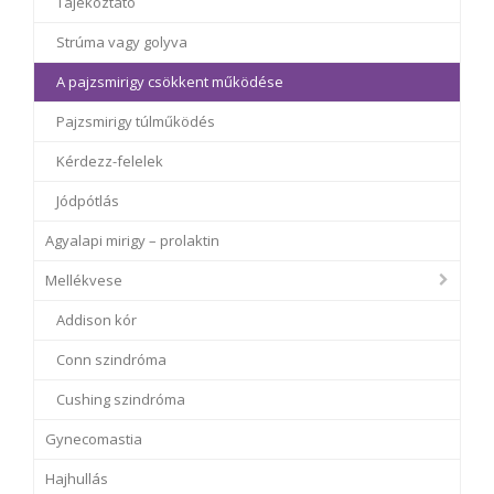
Tájékoztató
Strúma vagy golyva
A pajzsmirigy csökkent működése
Pajzsmirigy túlműködés
Kérdezz-felelek
Jódpótlás
Agyalapi mirigy – prolaktin
Mellékvese
Addison kór
Conn szindróma
Cushing szindróma
Gynecomastia
Hajhullás