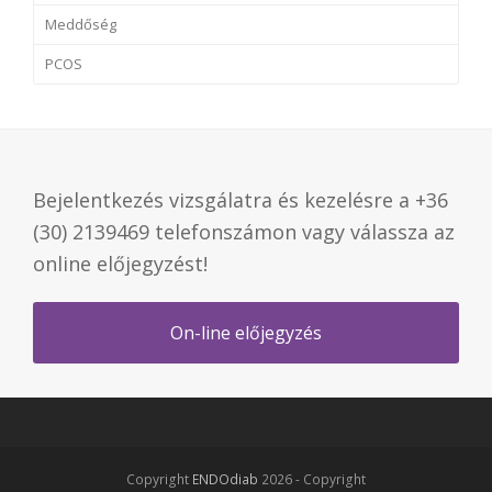
Meddőség
PCOS
Bejelentkezés vizsgálatra és kezelésre a +36
(30) 2139469 telefonszámon vagy válassza az
online előjegyzést!
On-line előjegyzés
Copyright
ENDOdiab
2026 - Copyright