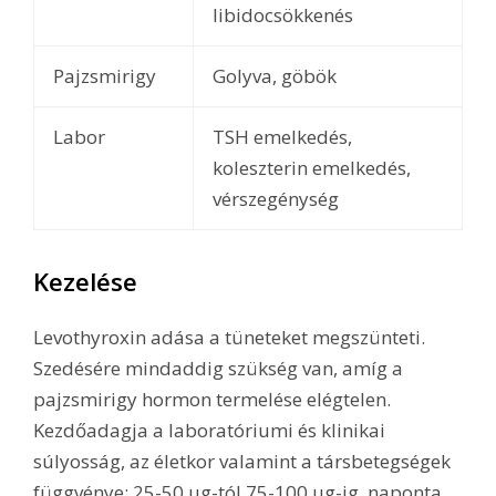
libidocsökkenés
Pajzsmirigy
Golyva, göbök
Labor
TSH emelkedés,
koleszterin emelkedés,
vérszegénység
Kezelése
Levothyroxin adása a tüneteket megszünteti.
Szedésére mindaddig szükség van, amíg a
pajzsmirigy hormon termelése elégtelen.
Kezdőadagja a laboratóriumi és klinikai
súlyosság, az életkor valamint a társbetegségek
függvénye: 25-50 μg-tól 75-100 μg-ig, naponta