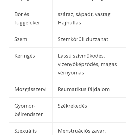
Bőr és
száraz, sápadt, vastag
függelékei
Hajhullás
Szem
Szemkörüli duzzanat
Keringés
Lassú szívműködés,
vizenyőképződés, magas
vérnyomás
Mozgásszervi
Reumatikus fájdalom
Gyomor-
Székrekedés
bélrendszer
Szexuális
Menstruációs zavar,