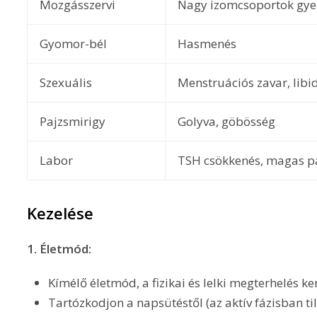
Mozgásszervi
Nagy izomcsoportok gy
Gyomor-bél
Hasmenés
Szexuális
Menstruációs zavar, lib
Pajzsmirigy
Golyva, göbösség
Labor
TSH csökkenés, magas pa
Kezelése
1. Életmód:
Kímélő életmód, a fizikai és lelki megterhelés ke
Tartózkodjon a napsütéstől (az aktív fázisban ti