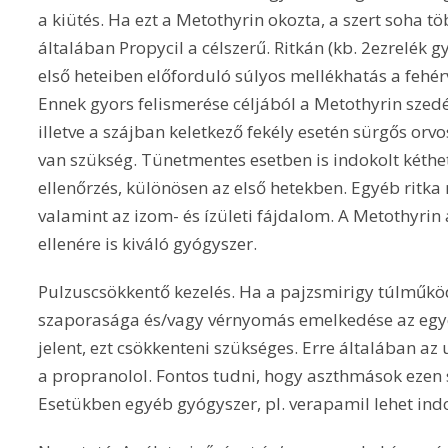
a kiütés. Ha ezt a Metothyrin okozta, a szert soha 
általában Propycil a célszerű. Ritkán (kb. 2ezrelék 
első heteiben előforduló súlyos mellékhatás a fehér
Ennek gyors felismerése céljából a Metothyrin szedés
illetve a szájban keletkező fekély esetén sürgős orvo
van szükség. Tünetmentes esetben is indokolt kéthe
ellenőrzés, különösen az első hetekben. Egyéb ritk
valamint az izom- és ízületi fájdalom. A Metothyrin
ellenére is kiváló gyógyszer.
Pulzuscsökkentő kezelés. Ha a pajzsmirigy túlműk
szaporasága és/vagy vérnyomás emelkedése az egyé
jelent, ezt csökkenteni szükséges. Erre általában az
a propranolol. Fontos tudni, hogy aszthmások ezen 
Esetükben egyéb gyógyszer, pl. verapamil lehet indo