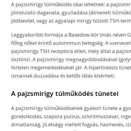
A pajzsmirigy túlműködés okai lehetnek: a pajzsm
jóindulatú daganata, gyulladása (átmeneti túlműköd
jódbevitel, vagy az agyalapi mirigy túlzott TSH-term
Leggyakoribb formája a Basedow-kór (más néven G
főleg nőket érintő autoimmun betegség. A szervezet
pajzsmirigy TSH receptora ellen, mely által a pajz
ösztönzi. A pajzsmirigy megnagyobbodásával (golyv
hirtelen megemelkedésével jár. A hipertireózis tünet
izmainak duzzadása és kettős látás kísérheti.
A pajzsmirigy túlműködés tünetei
A pajzsmirigy túlműködésének gyakori tünete a gyo
gondolkodás, szapora pulzus, szívritmuszavar, inge
álmatlanság, jó étvágy mellett fogyás, hasmenés, iz