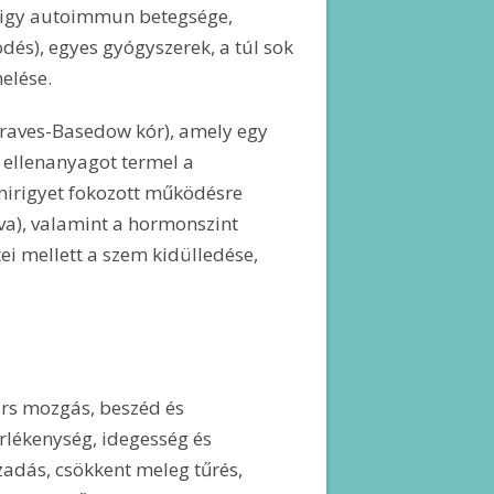
irigy autoimmun betegsége,
és), egyes gyógyszerek, a túl sok
elése.
raves-Basedow kór), amely egy
 ellenanyagot termel a
smirigyet fokozott működésre
a), valamint a hormonszint
ei mellett a szem kidülledése,
rs mozgás, beszéd és
rlékenység, idegesség és
zadás, csökkent meleg tűrés,