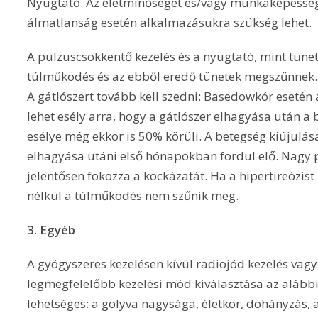
Nyugtató. Az életminőséget és/vagy munkaképesség
álmatlanság esetén alkalmazásukra szükség lehet.
A pulzuscsökkentő kezelés és a nyugtató, mint tünet
túlműködés és az ebből eredő tünetek megszűnnek.
A gátlószert tovább kell szedni: Basedowkór esetén 
lehet esély arra, hogy a gátlószer elhagyása után a 
esélye még ekkor is 50% körüli. A betegség kiújulá
elhagyása utáni első hónapokban fordul elő. Nagy
jelentősen fokozza a kockázatát. Ha a hipertireózist
nélkül a túlműködés nem szűnik meg.
3. Egyéb
A gyógyszeres kezelésen kívül radiojód kezelés vagy 
legmegfelelőbb kezelési mód kiválasztása az alább
lehetséges: a golyva nagysága, életkor, dohányzás, 