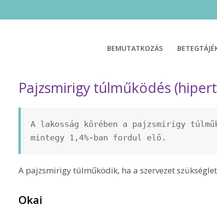
BEMUTATKOZÁS
BETEGTÁJ
Pajzsmirigy túlműködés (hipert
A lakosság körében a pajzsmirigy túlműk
mintegy 1,4%-ban fordul elő.
A pajzsmirigy túlműködik, ha a szervezet szükségle
Okai