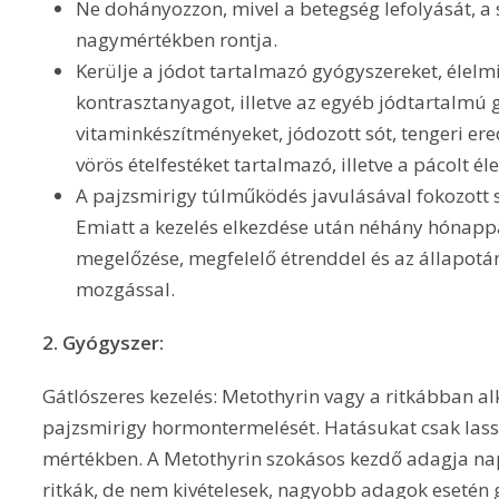
Ne dohányozzon, mivel a betegség lefolyását, 
nagymértékben rontja.
Kerülje a jódot tartalmazó gyógyszereket, élelm
kontrasztanyagot, illetve az egyéb jódtartalmú 
vitaminkészítményeket, jódozott sót, tengeri ered
vörös ételfestéket tartalmazó, illetve a pácolt él
A pajzsmirigy túlműködés javulásával fokozott
Emiatt a kezelés elkezdése után néhány hónappa
megelőzése, megfelelő étrenddel és az állapotán
mozgással.
2. Gyógyszer:
Gátlószeres kezelés: Metothyrin vagy a ritkábban al
pajzsmirigy hormontermelését. Hatásukat csak lassan,
mértékben. A Metothyrin szokásos kezdő adagja nap
ritkák, de nem kivételesek, nagyobb adagok esetén 