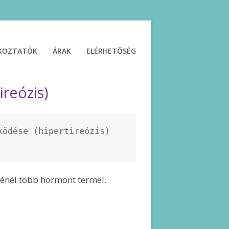
ÉKOZTATÓK
ÁRAK
ELÉRHETŐSÉG
ireózis)
ödése (hipertireózis) 
ténél több hormont termel.