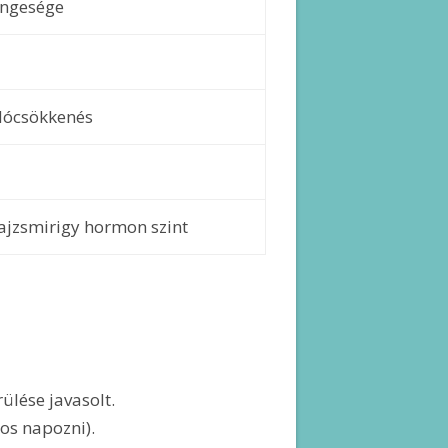
engesége
idócsökkenés
jzsmirigy hormon szint
rülése javasolt.
los napozni).