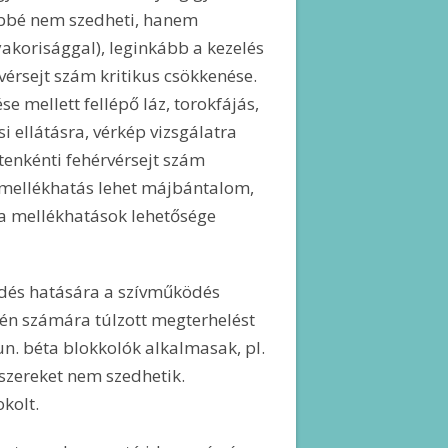
többé nem szedheti, hanem
gyakorisággal), leginkább a kezelés
vérsejt szám kritikus csökkenése.
e mellett fellépő láz, torokfájás,
si ellátásra, vérkép vizsgálatra
tenkénti fehérvérsejt szám
a mellékhatás lehet májbántalom,
 a mellékhatások lehetősége
ödés hatására a szívműködés
n számára túlzott megterhelést
 un. béta blokkolók alkalmasak, pl.
szereket nem szedhetik.
kolt.