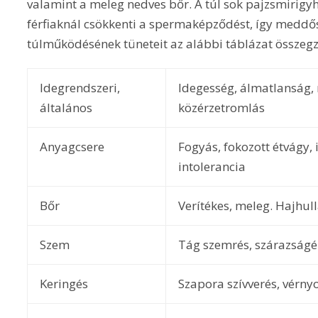
valamint a meleg nedves bőr. A túl sok pajzsmirigy
férfiaknál csökkenti a spermaképződést, így meddős
túlműködésének tüneteit az alábbi táblázat összegz
Idegrendszeri,
Idegesség, álmatlanság,
általános
közérzetromlás
Anyagcsere
Fogyás, fokozott étvágy,
intolerancia
Bőr
Verítékes, meleg. Hajhul
Szem
Tág szemrés, szárazságé
Keringés
Szapora szívverés, vérn