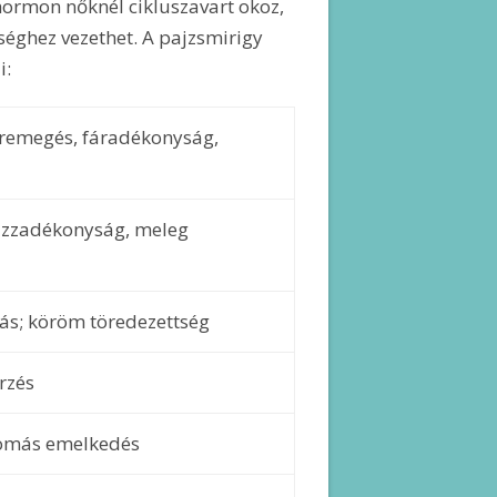
hormon nőknél cikluszavart okoz,
éghez vezethet. A pajzsmirigy
i:
 remegés, fáradékonyság,
 izzadékonyság, meleg
lás; köröm töredezettség
rzés
yomás emelkedés