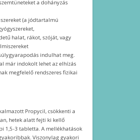
a szemtüneteket a dohányzás
iszereket (a jódtartalmú
gyógyszereket,
etű halat, rákot, szóját, vagy
elmiszereket
 súlygyarapodás indulhat meg.
l már indokolt lehet az elhízás
ak megfelelő rendszeres fizikai
kalmazott Propycil, csökkenti a
 hetek alatt fejti ki kellő
i 1,5-3 tabletta. A mellékhatások
gyakoribbak. Viszonylag gyakori