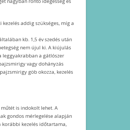
et nagyban rontó idegesség és
i kezelés addig szükséges, míg a
általában kb. 1,5 év szedés után
betegség nem újul ki. A kiújulás
sa leggyakrabban a gátlószer
 pajzsmirigy vagy dohányzás
 pajzsmirigy göb okozza, kezelés
műtét is indokolt lehet. A
iak gondos mérlegelése alapján
a korábbi kezelés időtartama,