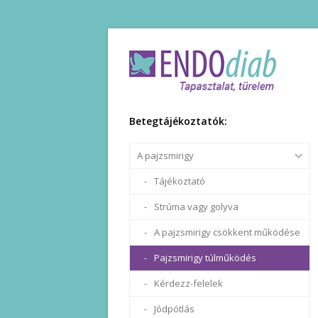
Betegtájékoztatók:
A pajzsmirigy
Tájékoztató
Strúma vagy golyva
A pajzsmirigy csökkent működése
Pajzsmirigy túlműködés
Kérdezz-felelek
Jódpótlás